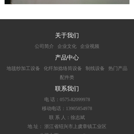
关于我们
公司简介
企业文化
企业视频
产品中心
地毯纱加工设备
化纤加捻络筒设备
制线设备
热门产品
配件类
联系我们
电 话：0575-82099978
移动电话：13905854978
联 系 人：徐志斌
地 址： 浙江省绍兴市上虞章镇工业区