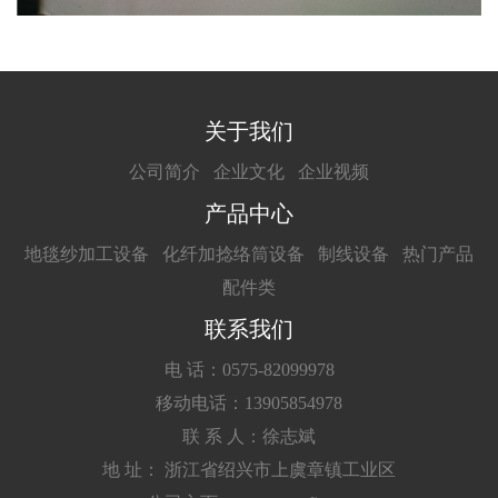
关于我们
公司简介
企业文化
企业视频
产品中心
地毯纱加工设备
化纤加捻络筒设备
制线设备
热门产品
配件类
联系我们
电 话：0575-82099978
移动电话：13905854978
联 系 人：徐志斌
地 址： 浙江省绍兴市上虞章镇工业区