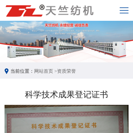
当前位置：
网站首页 >
资质荣誉
科学技术成果登记证书