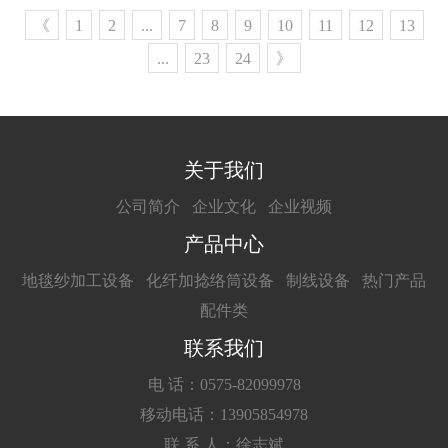
《
1
2
...
7
8
9
10
11
12
13
...
23
24
》
关于我们
公司简介
企业文化
企业视频
产品中心
地毯纱加工设备
化纤加捻络筒设备
制线设备
热门产品
配件类
联系我们
电 话：0575-82099978
移动电话：13905854978
联 系 人：徐志斌