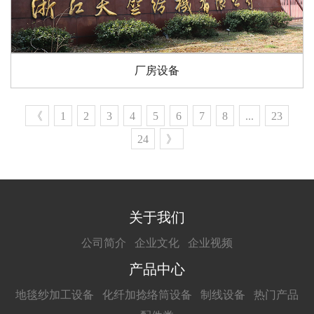
厂房设备
《
1
2
3
4
5
6
7
8
...
23
24
》
关于我们
公司简介
企业文化
企业视频
产品中心
地毯纱加工设备
化纤加捻络筒设备
制线设备
热门产品