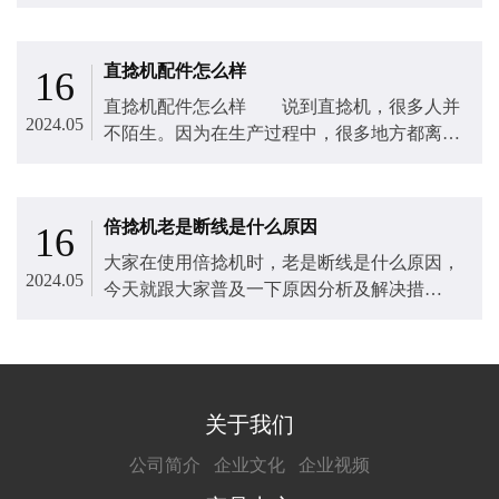
直捻机配件怎么样
16
直捻机配件怎么样 说到直捻机，很多人并
2024.05
不陌生。因为在生产过程中，很多地方都离不
开这种设备。为了进一步提高生产效率，许多
制造商将使用直捻机。有了这种设备，制造商
的生产效率大大提高了。设备在长期使用过
倍捻机老是断线是什么原因
16
程...
大家在使用倍捻机时，老是断线是什么原因，
2024.05
今天就跟大家普及一下原因分析及解决措
施： 1、倍捻机断头的情况分析 倍捻机
生产过程中，纱线断头率的高低不仅会直接影
响纱线的质量和生产效率，同时还会影响操作
工...
关于我们
公司简介
企业文化
企业视频