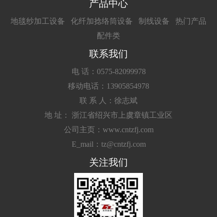
产品中心
地毯纱加工设备
化纤加捻络筒设备
制线设备
热门产品
配件类
联系我们
电 话：0575-82099978
移动电话：13905854978
联 系 人：徐志斌
地 址： 浙江省绍兴市上虞章镇工业区
公司主页：www.cntzfj.com
E_mail：tz@cntzfj.com
关注我们