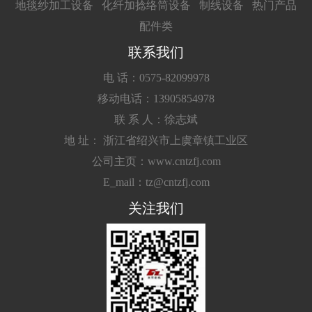
地毯纱加工设备
化纤加捻络筒设备
制线设备
热门产品
配件类
联系我们
电 话：0575-82099978
移动电话：13905854978
联 系 人：徐志斌
地 址： 浙江省绍兴市上虞章镇工业区
公司主页：www.cntzfj.com
E_mail：tz@cntzfj.com
关注我们