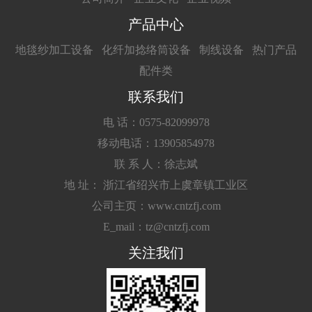
产品中心
地毯纱加工设备
化纤加捻络筒设备
制线设备
热门产品
配件类
联系我们
电 话：0575-82099978
移动电话：13905854978
联 系 人：徐志斌
地 址： 浙江省绍兴市上虞章镇工业区
公司主页：www.cntzfj.com
E_mail：tz@cntzfj.com
关注我们