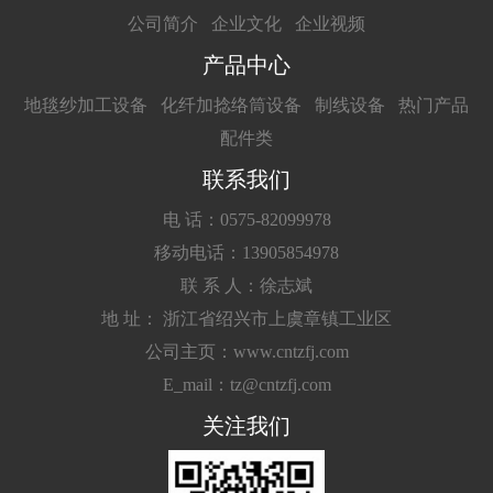
公司简介
企业文化
企业视频
产品中心
地毯纱加工设备
化纤加捻络筒设备
制线设备
热门产品
配件类
联系我们
电 话：0575-82099978
移动电话：13905854978
联 系 人：徐志斌
地 址： 浙江省绍兴市上虞章镇工业区
公司主页：www.cntzfj.com
E_mail：tz@cntzfj.com
关注我们