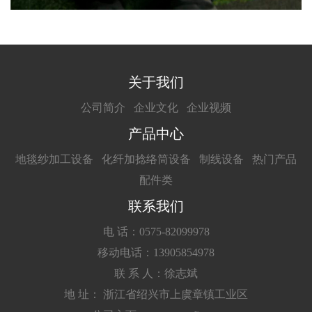
关于我们
公司简介
企业文化
企业视频
产品中心
地毯纱加工设备
化纤加捻络筒设备
制线设备
热门产品
配件类
联系我们
电 话：0575-82099978
移动电话：13905854978
联 系 人：徐志斌
地 址： 浙江省绍兴市上虞章镇工业区