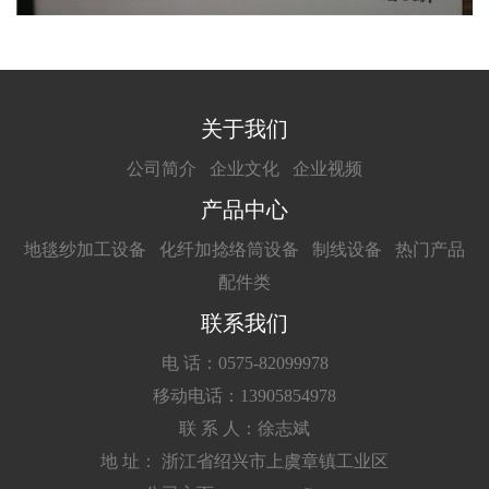
关于我们
公司简介
企业文化
企业视频
产品中心
地毯纱加工设备
化纤加捻络筒设备
制线设备
热门产品
配件类
联系我们
电 话：0575-82099978
移动电话：13905854978
联 系 人：徐志斌
地 址： 浙江省绍兴市上虞章镇工业区