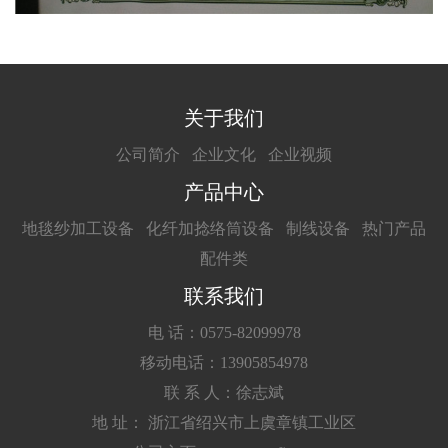
关于我们
公司简介
企业文化
企业视频
产品中心
地毯纱加工设备
化纤加捻络筒设备
制线设备
热门产品
配件类
联系我们
电 话：0575-82099978
移动电话：13905854978
联 系 人：徐志斌
地 址： 浙江省绍兴市上虞章镇工业区