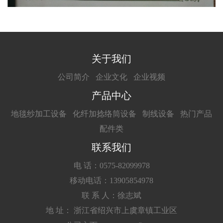
关于我们
公司简介
企业文化
企业视频
产品中心
地毯纱加工设备
化纤加捻络筒设备
制线设备
热门产品
配件类
联系我们
电 话：0575-82099978
移动电话：13905854978
联 系 人：徐志斌
地 址： 浙江省绍兴市上虞章镇工业区