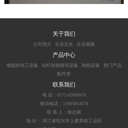
关于我们
公司简介
企业文化
企业视频
产品中心
地毯纱加工设备
化纤加捻络筒设备
制线设备
热门产品
配件类
联系我们
电 话：0575-82099978
移动电话：13905854978
联 系 人：徐志斌
地 址： 浙江省绍兴市上虞章镇工业区