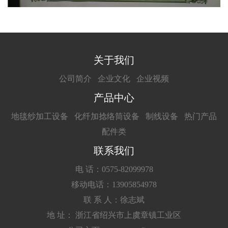
关于我们
公司简介
企业文化
企业视频
产品中心
地毯纱加工设备
化纤加捻络筒设备
制线设备
热门产品
配件类
联系我们
电 话：0575-82099978
移动电话：13905854978
联 系 人：徐志斌
地 址： 浙江省绍兴市上虞章镇工业区