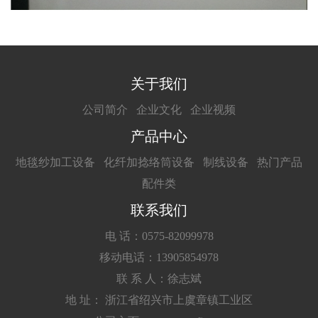
关于我们
公司简介
企业文化
企业视频
产品中心
地毯纱加工设备
化纤加捻络筒设备
制线设备
热门产品
配件类
联系我们
电 话：0575-82099978
移动电话：13905854978
联 系 人：徐志斌
地 址： 浙江省绍兴市上虞章镇工业区