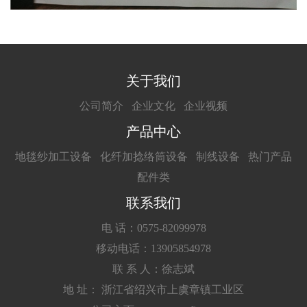
关于我们
公司简介
企业文化
企业视频
产品中心
地毯纱加工设备
化纤加捻络筒设备
制线设备
热门产品
配件类
联系我们
电 话：0575-82099978
移动电话：13905854978
联 系 人：徐志斌
地 址： 浙江省绍兴市上虞章镇工业区