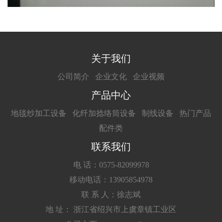
关于我们
公司简介
企业文化
企业视频
产品中心
地毯纱加工设备
化纤加捻络筒设备
制线设备
热门产品
配件类
联系我们
电 话：0575-82099978
移动电话：13905854978
联 系 人：徐志斌
地 址： 浙江省绍兴市上虞章镇工业区