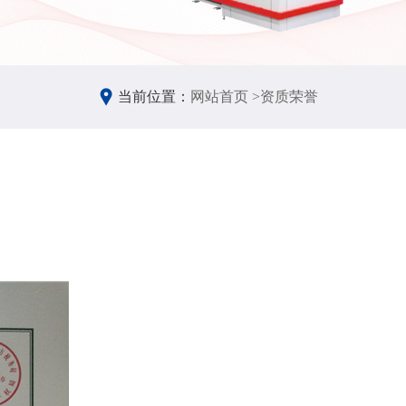
当前位置：
网站首页 >
资质荣誉