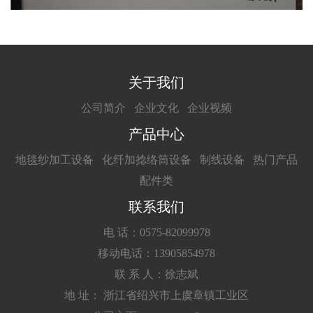
关于我们
公司简介
企业文化
企业视频
产品中心
地毯纱加工设备
化纤加捻络筒设备
制线设备
热门产品
配件类
联系我们
电 话：0575-82099978
移动电话：13905854978
联 系 人：徐志斌
地 址： 浙江省绍兴市上虞章镇工业区