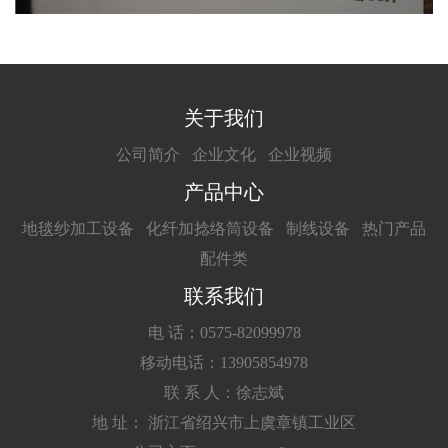
关于我们
公司简介
企业文化
企业视频
产品中心
地毯纱加工设备
化纤加捻络筒设备
制线设备
热门产品
配件类
联系我们
电 话：0575-82099978
移动电话：13905854978
联 系 人：徐志斌
地 址： 浙江省绍兴市上虞章镇工业区