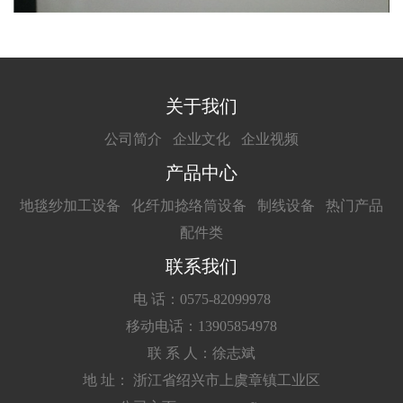
关于我们
公司简介
企业文化
企业视频
产品中心
地毯纱加工设备
化纤加捻络筒设备
制线设备
热门产品
配件类
联系我们
电 话：0575-82099978
移动电话：13905854978
联 系 人：徐志斌
地 址： 浙江省绍兴市上虞章镇工业区