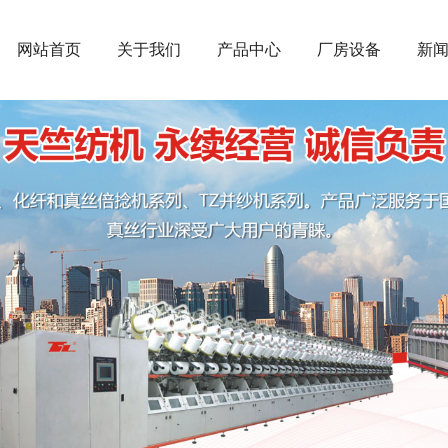
网站首页
关于我们
产品中心
厂房设备
新