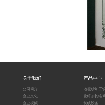
关于我们
产品中心
公司简介
地毯纱加工
企业文化
化纤加捻络
企业视频
制线设备