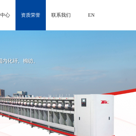
闻中心
资质荣誉
联系我们
EN