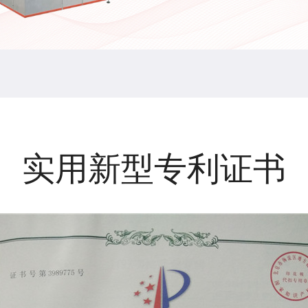
实用新型专利证书