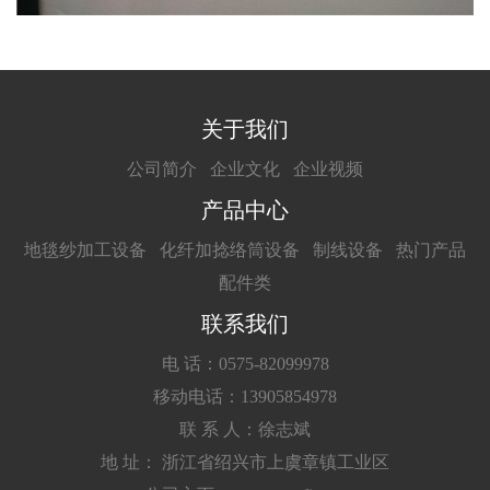
关于我们
公司简介
企业文化
企业视频
产品中心
地毯纱加工设备
化纤加捻络筒设备
制线设备
热门产品
配件类
联系我们
电 话：0575-82099978
移动电话：13905854978
联 系 人：徐志斌
地 址： 浙江省绍兴市上虞章镇工业区