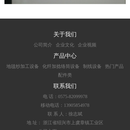
关于我们
公司简介
企业文化
企业视频
产品中心
地毯纱加工设备
化纤加捻络筒设备
制线设备
热门产品
配件类
联系我们
电 话：0575-82099978
移动电话：13905854978
联 系 人：徐志斌
地 址： 浙江省绍兴市上虞章镇工业区