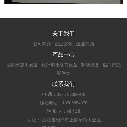
关于我们
公司简介
企业文化
企业视频
产品中心
地毯纱加工设备
化纤加捻络筒设备
制线设备
热门产品
配件类
联系我们
电 话：0575-82099978
移动电话：13905854978
联 系 人：徐志斌
地 址： 浙江省绍兴市上虞章镇工业区