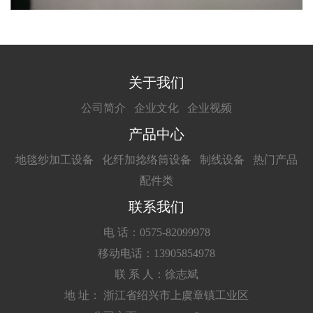
关于我们
公司简介
企业文化
企业视频
产品中心
地毯纱加工设备
化纤加捻络筒设备
制线设备
热门产品
配件类
联系我们
电 话：0575-82099978
移动电话：13905854978
联 系 人：徐志斌
地 址： 浙江省绍兴市上虞章镇工业区