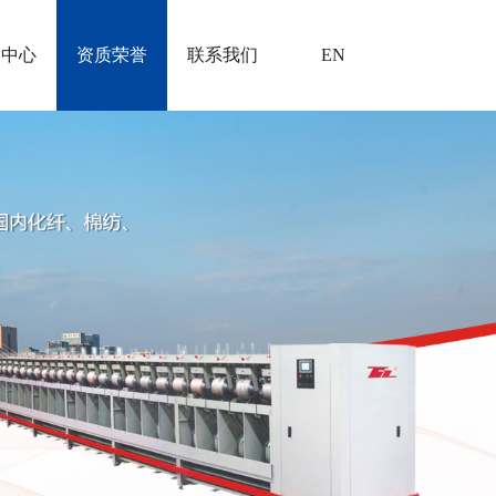
闻中心
资质荣誉
联系我们
EN