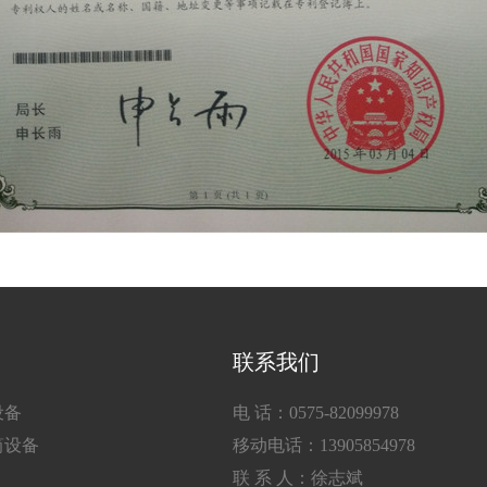
联系我们
设备
电 话：0575-82099978
筒设备
移动电话：13905854978
联 系 人：徐志斌