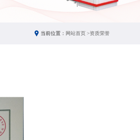
当前位置：
网站首页 >
资质荣誉