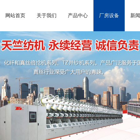
网站首页
关于我们
产品中心
厂房设备
新