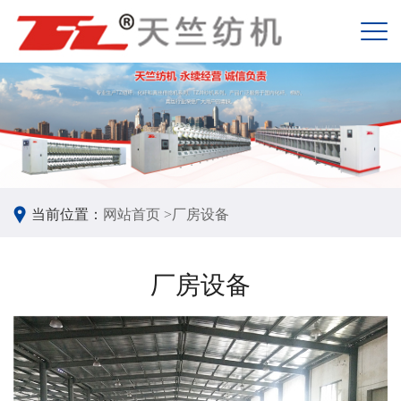
当前位置：
网站首页 >
厂房设备
厂房设备