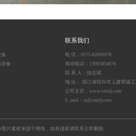
联系我们
设备
电 话：0575-82099978
筒设备
移动电话：13905854978
联 系 人：徐志斌
地 址： 浙江省绍兴市上虞章镇
公司主页：www.cntzfj.com
E_mail：tz@cntzfj.com
所有 部分图片素材来源于网络，如有侵权请联系立即删除