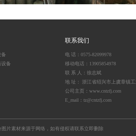
联系我们
设备
电 话：0575-82099978
筒设备
移动电话：13905854978
联 系 人：徐志斌
地 址： 浙江省绍兴市上虞章镇
公司主页：www.cntzfj.com
E_mail：tz@cntzfj.com
所有 部分图片素材来源于网络，如有侵权请联系立即删除