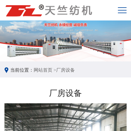
当前位置：
网站首页 >
厂房设备
厂房设备