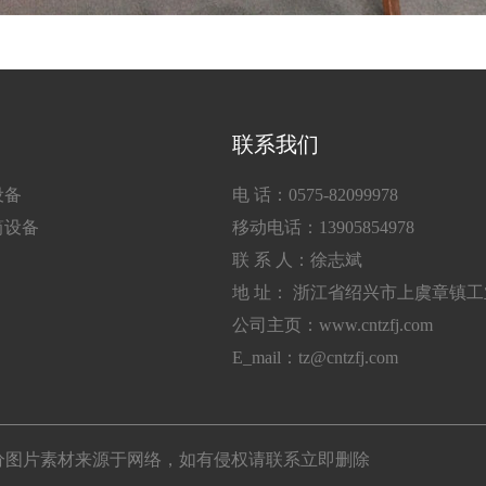
联系我们
设备
电 话：0575-82099978
筒设备
移动电话：13905854978
联 系 人：徐志斌
地 址： 浙江省绍兴市上虞章镇
公司主页：www.cntzfj.com
E_mail：tz@cntzfj.com
所有 部分图片素材来源于网络，如有侵权请联系立即删除