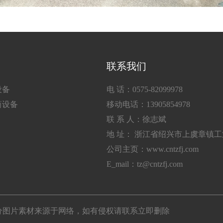
联系我们
设备
电 话：0575-82099978
筒设备
移动电话：13905854978
联 系 人：徐志斌
地 址： 浙江省绍兴市上虞章镇
公司主页：www.cntzfj.com
E_mail：tz@cntzfj.com
所有 部分图片素材来源于网络，如有侵权请联系立即删除