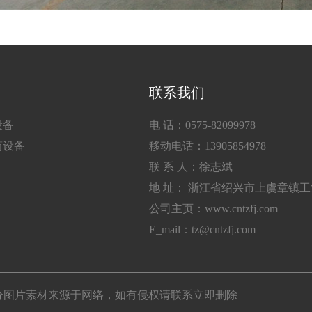
联系我们
设备
电 话：0575-82099978
筒设备
移动电话：13905854978
联 系 人：徐志斌
地 址： 浙江省绍兴市上虞章镇
公司主页：www.cntzfj.com
E_mail：tz@cntzfj.com
所有 部分图片素材来源于网络，如有侵权请联系立即删除