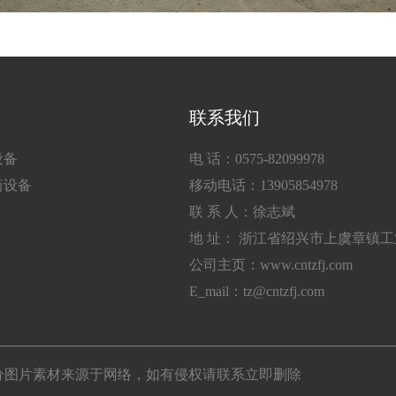
联系我们
设备
电 话：0575-82099978
筒设备
移动电话：13905854978
联 系 人：徐志斌
地 址： 浙江省绍兴市上虞章镇
公司主页：www.cntzfj.com
E_mail：tz@cntzfj.com
所有 部分图片素材来源于网络，如有侵权请联系立即删除