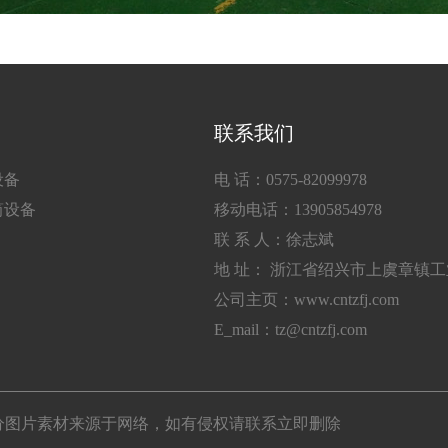
联系我们
设备
电 话：0575-82099978
筒设备
移动电话：13905854978
联 系 人：徐志斌
地 址： 浙江省绍兴市上虞章镇
公司主页：www.cntzfj.com
E_mail：tz@cntzfj.com
所有 部分图片素材来源于网络，如有侵权请联系立即删除