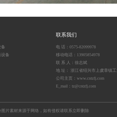
联系我们
设备
电 话：0575-82099978
筒设备
移动电话：13905854978
联 系 人：徐志斌
地 址： 浙江省绍兴市上虞章镇
公司主页：www.cntzfj.com
E_mail：tz@cntzfj.com
所有 部分图片素材来源于网络，如有侵权请联系立即删除