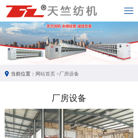
当前位置：
网站首页 >
厂房设备
厂房设备