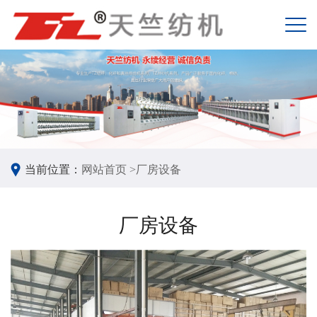
当前位置：
网站首页 >
厂房设备
厂房设备