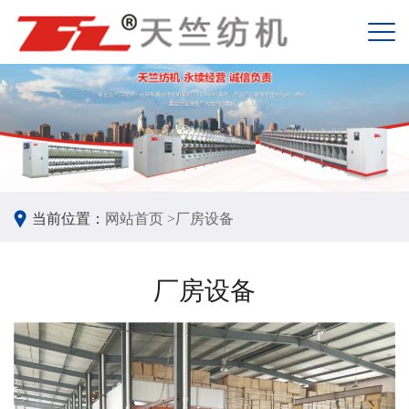
当前位置：
网站首页 >
厂房设备
厂房设备