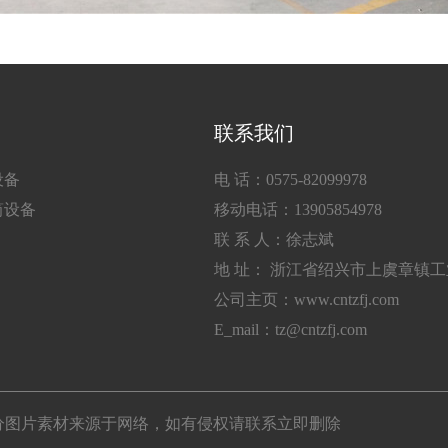
联系我们
设备
电 话：0575-82099978
筒设备
移动电话：13905854978
联 系 人：徐志斌
地 址： 浙江省绍兴市上虞章镇
公司主页：www.cntzfj.com
E_mail：tz@cntzfj.com
所有 部分图片素材来源于网络，如有侵权请联系立即删除