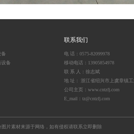
联系我们
设备
电 话：0575-82099978
筒设备
移动电话：13905854978
联 系 人：徐志斌
地 址： 浙江省绍兴市上虞章镇
公司主页：www.cntzfj.com
E_mail：tz@cntzfj.com
所有 部分图片素材来源于网络，如有侵权请联系立即删除