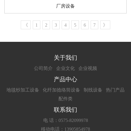
厂房设备
《
1
2
3
4
5
6
7
》
关于我们
公司简介
企业文化
企业视频
产品中心
地毯纱加工设备
化纤加捻络筒设备
制线设备
热门产品
配件类
联系我们
电 话：0575-82099978
移动电话：13905854978